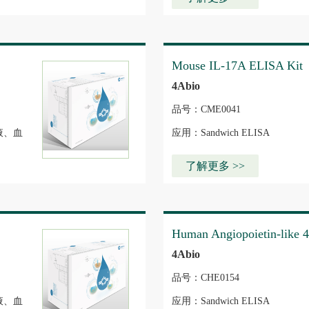
Mouse IL-17A ELISA Kit
4Abio
品号：CME0041
液、血
应用：Sandwich ELISA
了解更多 >>
Human Angiopoietin-like 
4Abio
品号：CHE0154
液、血
应用：Sandwich ELISA