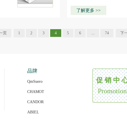
了解更多 >>
一页
1
2
3
4
5
6
...
74
下
品牌
促 销 中 
QmSuero
Promotion
CHAMOT
CANDOR
ABIEL