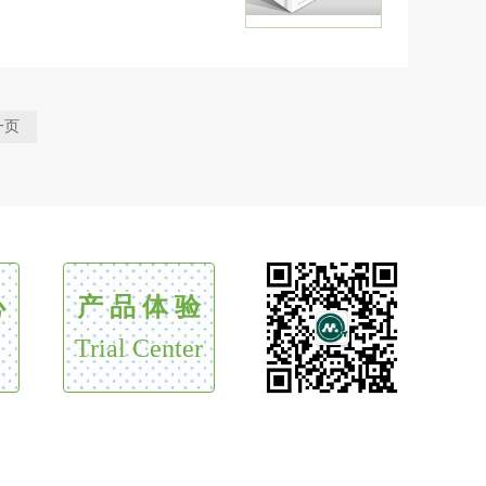
清/血浆、组织匀浆
一页
心
产 品 体 验
Trial Center