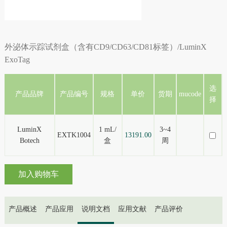
外泌体示踪试剂盒（含有CD9/CD63/CD81标签）/LuminX
ExoTag
选
产品品牌
产品编号
规格
单价
货期
mucode
择
LuminX
1 mL/
3~4
EXTK1004
13191.00
Botech
盒
周
加入购物车
产品概述
产品应用
说明文档
应用文献
产品评价